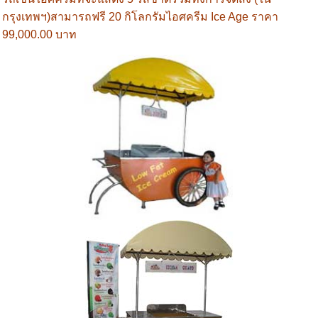
กรุงเทพฯ)สามารถฟรี 20 กิโลกรัมไอศครีม Ice Age ราคา
99,000.00 บาท