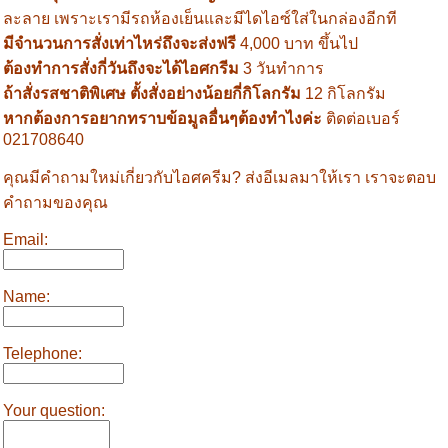
ละลาย เพราะเรามีรถห้องเย็นและมีไดไอซ์ใส่ในกล่องอีกที
มีจำนวนการสั่งเท่าไหร่ถึงจะส่งฟรี
4,000 บาท ขึ้นไป
ต้องทำการสั่งกี่วันถึงจะได้ไอศกรีม
3 วันทำการ
ถ้าสั่งรสชาติพิเศษ ตั้งสั่งอย่างน้อยกี่กิโลกรัม
12 กิโลกรัม
หากต้องการอยากทราบข้อมูลอื่นๆต้องทำไงค่ะ
ติดต่อเบอร์
021708640
คุณมีคำถามใหม่เกี่ยวกับไอศครีม? ส่งอีเมลมาให้เรา เราจะตอบ
คำถามของคุณ
Email:
Name:
Telephone:
Your question: