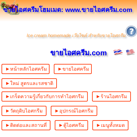
ขายไอศครีมโฮมเมด:
www.ขายไอศครีม.com
Ice cream homemade เว๊บไซค์ สำหรับขายไอศกรีม
ขายไอศครีม.com
►หน้าหลักไอศครีม
►ขายไอศครีม
►ใหม่ สูตรและรสชาติ
►เกร็ดความรู้เกี่ยวกับการทำไอศกรีม
►ร้านไอศกรีม
►วัตถุดิบไอศกรีม
►อุปกรณ์ไอศกรีม
►ติดต่อและสถานที่
►ตู้ไอศครีม
►เมนูทั้งหมด