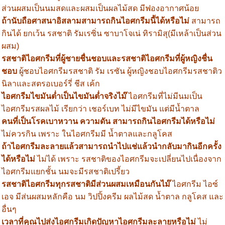
ส่วนผสมเป็นนมสดและผสมเป็นผลไม้สด มีฟองอากาศน้อย
ถ้านับถือศาสนาอิสลามสามารถกินไอศกรีมนี้ได้หรือไม่
สามารถ
กินได้ ยกเว้น รสชาติ รัมเรซิ่น ซาบาโจเน่ ทิรามิสุ(มีเหล้าเป็นส่วน
ผสม)
รสชาติไอศกรีมที่ผู้ชายชื่นชอบและรสชาติไอศกรีมที่ผู้หญิงชื่น
ชอบ
ผู้ชอบไอศกรีมรสชาติ รัม เรซัน ผู้หญิงชอบไอศกรีมรสชาติว
นิลาและสตรอเบอร์รี่ ชีส เค้ก
ไอศกรีมไขมันต่ำเป็นไขมันต่ำจริงไม๊
ไอศกรีมที่ไม่มีนมเป็น
ไอศกรีมรสผลไม้ เรียกว่า เชอร์เบท ไม่มีไขมัน แต่มีน้ำตาล
คนที่เป็นโรคเบาหวาน ความดัน สามารถกินไอศกรีมได้หรือไม่
ไม่ควรกิน เพราะ ในไอศกรีมมี น้ำตาลและกลูโคส
ถ้าไอศกรีมละลายแล้วสามารถนำไปแช่แล้วนำกลับมากินอีกครั้ง
ได้หรือไม่
ไม่ได้ เพราะ รสชาติของไอศกรีมจะเปลี่ยนไปเนื่องจาก
ไอศกรีมแยกชั้น นมจะมีรสชาติเปรี้ยว
รสชาติไอศกรีมทุกรสชาติมีส่วนผสมเหมือนกันไม๊
ไอศกรีม ไอซ์
เอจ มีส่นผสมหลักคือ นม วิปปิ้งครีม ผลไม้สด น้ำตาล กลูโคส และ
อื่นๆ
เวลาที่คุณไปส่งไอศกรีมเกิดปัญหาไอศกรีมละลายหรือไม่
ไม่